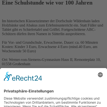
Eine Schulstunde wie vor 100 Jahren
Im historischen Klassenzimmer der Dorfschule Wildenhain laden
Holzbänke und Abakus zum Erlebnisunterricht ein. Statt Füller und
Tablet gibt es Schiefertafel und Griffel. Fortgeschrittene ABC-
Schützen dürfen ihren Namen in Sütterlin ausprobieren.
Für Vor- und Grundschule, Erwachsene, Dauer: ca. 60 Minuten
Kosten: Kinder 3 Euro, Erwachsene 4 Euro (mind.40 Euro, am
Wochenende 50 Euro)
Ort: Werner-von-Siemens-Gymnasium Haus II, Remonteplatz 10,
01558 Großenhain
Kirchplatz 4
01558 Großenhain
Tel. 03522 304-174
E-Mai
l