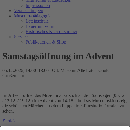
Mitmachen & Entdecken
Impressionen
Veranstaltungen
Museumspädagogik
Lateinschule
Bauernmuseum
Historisches Klassenzimmer
Service
Publikationen & Shop
Samstagsöffnung im Advent
05.12.2026, 14:00–18:00
| Ort: Museum Alte Lateinschule
Großenhain
Im Advent öffnet das Museum zusätzlich an den Samstagen (05.12.
/ 12.12. / 19.12.) im Advent von 14-18 Uhr. Das Museumskino zeigt
die schönsten Märchen aus dem Puppentrickfilmstudio Dresden zu
sehen.
Zurück