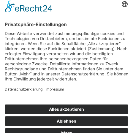
Kirchplatz 4
01558 Großenhain
Tel. 03522 304-174
E-Mai
l
Navigation überspringen
Museum Alte Lateinschule
Bauernmuseum Zabeltitz
Veranstaltungen
Navigation überspringen
Museumspädagogik
Service
Kontakt
Navigation überspringen
Startseite
Impressum
Datenschutz